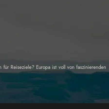
für Reiseziele? Europa ist voll von faszinierenden