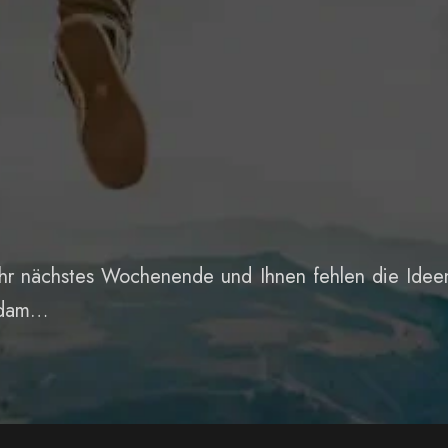
hr nächstes Wochenende und Ihnen fehlen die Ideen 
erdam…